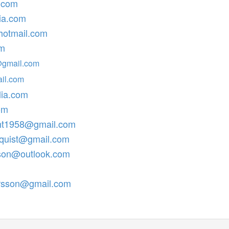
l.com
lia.com
hotmail.com
om
@gmail.com
il.com
lia.com
om
ht1958@gmail.com
oquist@gmail.com
stson@outlook.com
larsson@gmail.com