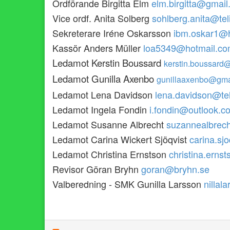
Ordförande Birgitta Elm
elm.birgitta@gmai
Vice ordf. Anita Solberg
sohlberg.anita@te
Sekreterare Iréne Oskarsson
ibm.oskar1@
Kassör Anders Müller
loa5349@hotmail.c
Ledamot Kerstin Boussard
kerstin.boussard
Ledamot Gunilla Axenbo
gunillaaxenbo@gma
Ledamot Lena Davidson
lena.davidson@te
Ledamot Ingela Fondin
i.fondin@outlook.c
Ledamot Susanne Albrecht
suzannealbrec
Ledamot Carina Wickert Sjöqvist
carina.sj
Ledamot Christina Ernstson
christina.ern
Revisor Göran Bryhn
goran@bryhn.se
Valberedning - SMK Gunilla Larsson
nilla