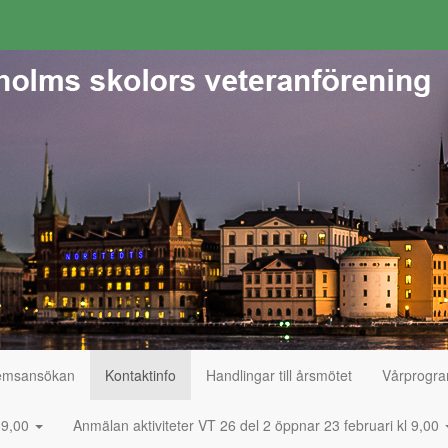
emsansökan
Kontaktinfo
Handlingar till årsmötet
Vårprogr
l 9,00
Anmälan aktiviteter VT 26 del 2 öppnar 23 februari kl 9,00